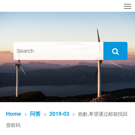
T
Home
问答
2019-03
>
>
>
抱歉,希望通过邮箱找回
授权码