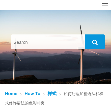
T
Home
How To
样式
>
>
>
如何处理加粗语法和样
式修饰语法的色彩冲突