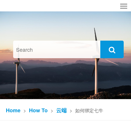
T
Home
How To
云端
>
>
>
如何绑定七牛